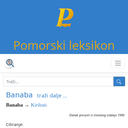
Pomorski leksikon
Banaba
traži dalje ...
Banaba
→
Kiribati
članak preuzet iz tiskanog izdanja 1990.
Citiranje: