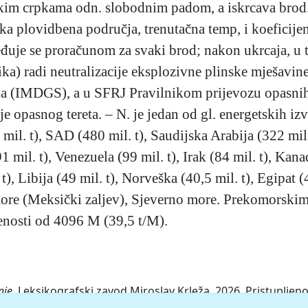
lučkim crpkama odn. slobodnim padom, a iskrcava brod
ska plovidbena područja, trenutačna temp, i koeficij
đuje se proračunom za svaki brod; nakon ukrcaja, u t
ika) radi neutralizacije eksplozivne plinske mješavin
 (IMDGS), a u SFRJ Pravilnikom prijevozu opasnih 
je opasnog tereta. – N. je jedan od gl. energetskih iz
il. t), SAD (480 mil. t), Saudijska Arabija (322 mil.
(91 mil. t), Venezuela (99 mil. t), Irak (84 mil. t), Kana
t), Libija (49 mil. t), Norveška (40,5 mil. t), Egipat (
 more (Meksički zaljev), Sjeverno more. Prekomorski
jenosti od 4096 Μ (39,5 t/M).
nje.
Leksikografski zavod Miroslav Krleža, 2026. Pristupljeno