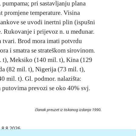
. pumpama; pri sastavljanju plana
ent promjene temperature. Visina
ankove se uvodi inertni plin (ispušni
e. Rukovanje i prijevoz n. u međunar.
tvari. Brod mora imati potvrdu
vora i smatra se strateškom sirovinom.
 t), Meksiko (140 mil. t), Kina (129
da (82 mil. t), Nigerija (73 mil. t),
40 mil. t). Gl. podmor. nalazišta:
m putovima prevozi se oko 40% svj.
članak preuzet iz tiskanog izdanja 1990.
 8.8.2026.