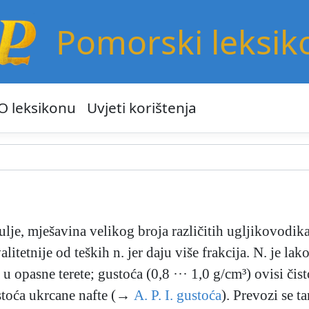
Pomorski leksik
O leksikonu
Uvjeti korištenja
lje, mješavina velikog broja različitih ugljikovodika
litetnije od teških n. jer daju više frakcija. N. je lak
u opasne terete; gustoća (0,8 ··· 1,0 g/cm³) ovisi čis
ustoća ukrcane nafte (→
A. P. I. gustoća
). Prevozi se