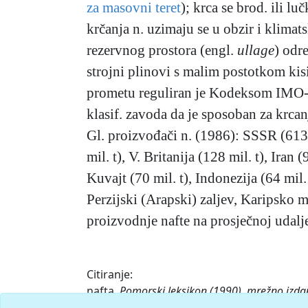
za masovni teret
); krca se brod. ili 
krčanja n. uzimaju se u obzir i klimat
rezervnog prostora (engl.
ullage
)
odre
strojni plinovi s malim postotkom kis
prometu reguliran je Kodeksom IMO-a
klasif. zavoda da je sposoban za krcan
Gl. proizvođači n. (1986): SSSR (613 m
mil. t), V. Britanija (128 mil. t), Iran 
Kuvajt (70 mil. t), Indonezija (64 mil. 
Perzijski (Arapski) zaljev, Karipsko
proizvodnje nafte na prosječnoj udal
Citiranje:
nafta.
Pomorski leksikon (1990), mrežno izda
<https://pomorski.lzmk.hr/clanak/nafta>.