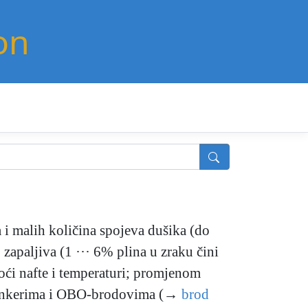
on
 i malih količina spojeva dušika (do
o zapaljiva (1 ··· 6% plina u zraku čini
toći nafte i temperaturi; promjenom
 tankerima i OBO-brodovima (→
brod