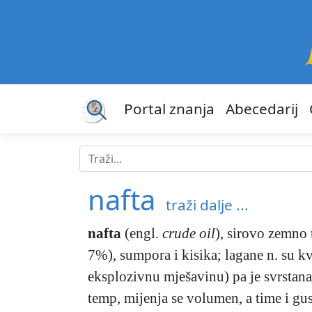
Portal znanja
Abecedarij
nafta
traži dalje ...
nafta
(engl.
crude oil
),
sirovo zemno u
7%), sumpora i kisika; lagane n. su kva
eksplozivnu mješavinu) pa je svrstana 
temp, mijenja se volumen, a time i g