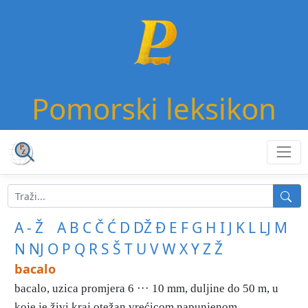
Pomorski leksikon
A - Ž
A
B
C
Č
Ć
D
DŽ
Đ
E
F
G
H
I
J
K
L
LJ
M
N
NJ
O
P
Q
R
S
Š
T
U
V
W
X
Y
Z
Ž
bacalo
bacalo, uzica promjera 6 ··· 10 mm, duljine do 50 m, u
koje je živi kraj otežan vrećicom napunjenom ...