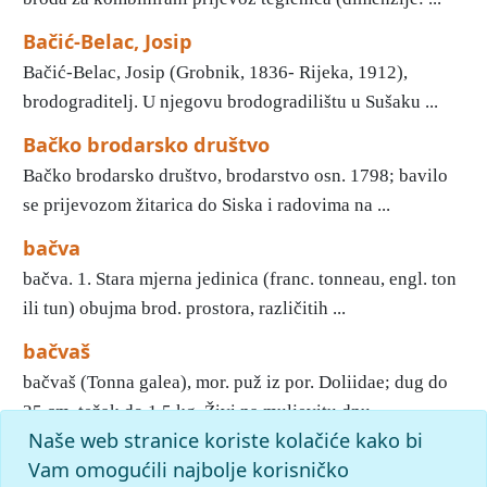
Bačić-Belac, Josip
Bačić-Belac, Josip (Grobnik, 1836- Rijeka, 1912),
brodograditelj. U njegovu brodogradilištu u Sušaku ...
Bačko brodarsko društvo
Bačko brodarsko društvo, brodarstvo osn. 1798; bavilo
se prijevozom žitarica do Siska i radovima na ...
bačva
bačva. 1. Stara mjerna jedinica (franc. tonneau, engl. ton
ili tun) obujma brod. prostora, različitih ...
bačvaš
bačvaš (Tonna galea), mor. puž iz por. Doliidae; dug do
25 cm, težak do 1,5 kg. Živi na muljevitu dnu ...
Naše web stranice koriste kolačiće kako bi
1
2
3
4
5
6
7
8
9
10
»
Kraj
Vam omogućili najbolje korisničko