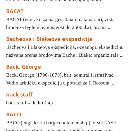
BACAT
BACAT (engl. kr. za barges aboard catamaran), vrsta
broda za teglenice; nosivost do 2500 dwt, brzina ...
Bacheova i Blakeova ekspedicija
Bacheova i Blakeova ekspedicija, oceanogr. ekspedicija;
nazvana prema brodovima Bache i Blake; organizirala ...
Back, George
Back, George (1796-1878), brit. admiral i istraživač.
Vodio arktičku ekspediciju u potrazi za J. Rossom ...
back staff
back staff→ leđni štap ...
BACO
BACO (engl. kr. za barge container ship), vrsta LASH-
broda za kombinirani prijevoz teglenica (dimenzije: ...