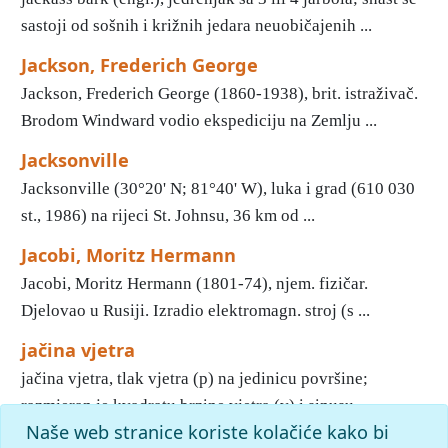
sastoji od sošnih i križnih jedara neuobičajenih ...
Jackson, Frederich George
Jackson, Frederich George (1860-1938), brit. istraživač.
Brodom Windward vodio ekspediciju na Zemlju ...
Jacksonville
Jacksonville (30°20' N; 81°40' W), luka i grad (610 030
st., 1986) na rijeci St. Johnsu, 36 km od ...
Jacobi, Moritz Hermann
Jacobi, Moritz Hermann (1801-74), njem. fizičar.
Djelovao u Rusiji. Izradio elektromagn. stroj (s ...
jačina vjetra
jačina vjetra, tlak vjetra (p) na jedinicu površine;
razmjeran je kvadratu brzine vjetra (v) i sinusu ...
Naše web stranice koriste kolačiće kako bi
1
2
3
4
5
6
7
8
9
10
»
Kraj