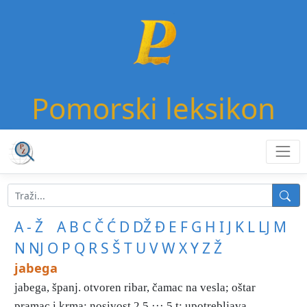
Pomorski leksikon
A - Ž
A
B
C
Č
Ć
D
DŽ
Đ
E
F
G
H
I
J
K
L
LJ
M
N
NJ
O
P
Q
R
S
Š
T
U
V
W
X
Y
Z
Ž
jabega
jabega, španj. otvoren ribar, čamac na vesla; oštar
pramac i krma; nosivost 2,5 ··· 5 t; upotrebljava ...