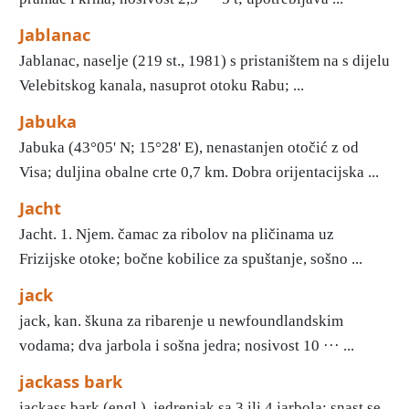
Jablanac
Jablanac, naselje (219 st., 1981) s pristaništem na s dijelu
Velebitskog kanala, nasuprot otoku Rabu; ...
Jabuka
Jabuka (43°05' N; 15°28' E), nenastanjen otočić z od
Visa; duljina obalne crte 0,7 km. Dobra orijentacijska ...
Jacht
Jacht. 1. Njem. čamac za ribolov na pličinama uz
Frizijske otoke; bočne kobilice za spuštanje, sošno ...
jack
jack, kan. škuna za ribarenje u newfoundlandskim
vodama; dva jarbola i sošna jedra; nosivost 10 ··· ...
jackass bark
jackass bark (engl.), jedrenjak sa 3 ili 4 jarbola; snast se