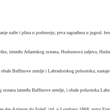
vanje nafte i plina u podmorju; prva sagrađena u jugosl. bro
rike, između Atlantskog oceana, Hudsonova zaljeva, Huds
i obale Baffinove zemlje i Labradorskog poluotoka; nastaje 
oceana između Baffinove zemlje, i obale poluotoka Labra
les des Azimuts du Soleil, izd. u Londonu 1868; autor Fran