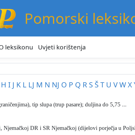
Pomorski leksik
O leksikonu
Uvjeti korištenja
H
I
J
K
L
LJ
M
N
NJ
O
P
Q
R
S
Š
T
U
V
W
X
graničenjima), tip slupa (trup pasare); duljina do 5,75 ...
, Njemačkoj DR i SR Njemačkoj (dijelovi porječja u Poljsk