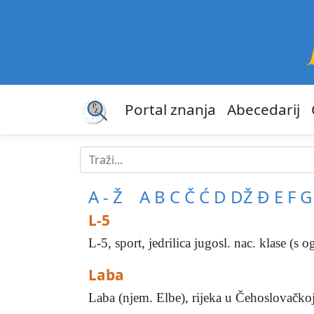
Portal znanja
Abecedarij
A - Ž
A
B
C
Č
Ć
D
DŽ
Đ
E
F
G
L-5
L-5, sport, jedrilica jugosl. nac. klase (s o
Laba
Laba (njem. Elbe), rijeka u Čehoslovačkoj