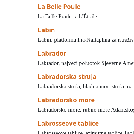
La Belle Poule
La Belle Poule→ L’Étoile ...
Labin
Labin, platforma Ina-Naftaplina za istraži
Labrador
Labrador, najveći poluotok Sjeverne Ame
Labradorska struja
Labradorska struja, hladna mor. struja uz 
Labradorsko more
Labradorsko more, rubno more Atlantskog 
Labrosseove tablice
Labrosseove tablice, azimutne tablice Tab