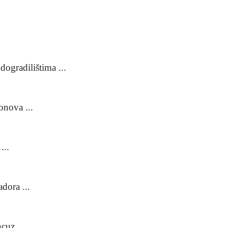
dogradilištima ...
onova ...
...
dora ...
cuz ...