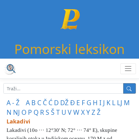
Pomorski leksikon
A - Ž
A
B
C
Č
Ć
D
DŽ
Đ
E
F
G
H
I
J
K
L
LJ
M
N
NJ
O
P
Q
R
S
Š
T
U
V
W
X
Y
Z
Ž
Lakadivi
Lakadivi (10o ··· 12°30' N; 72° ··· 74° E), skupine
koraljnih otoka u Indijskom oceanu, 170 Μ z od ...