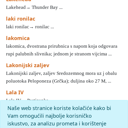
Lakehead→ Thunder Bay ...
laki ronilac
laki ronilac→ ronilac ...
lakomica
lakomica, dvostrana prirubnica s napom koja odgovara
rupi palubnih slivnika; jednom je stranom vijcima ...
Lakonijski zaljev
Lakonijski zaljev, zaljev Sredozemnog mora uz j obalu
poluotoka Peloponeza (Grčka); duljina oko 27 M, ...
Lala IV
Lala IV→ Partizanka ...
Naše web stranice koriste kolačiće kako bi
1
2
3
4
5
6
7
8
9
10
»
Kraj
Vam omogućili najbolje korisničko
iskustvo, za analizu prometa i korištenje
slovo
l
: pronađenih odgovora: 582; vrijeme izvršavanja