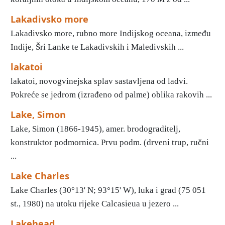
Lakadivsko more
Lakadivsko more, rubno more Indijskog oceana, između
Indije, Šri Lanke te Lakadivskih i Maledivskih ...
lakatoi
lakatoi, novogvinejska splav sastavljena od ladvi.
Pokreće se jedrom (izrađeno od palme) oblika rakovih ...
Lake, Simon
Lake, Simon (1866-1945), amer. brodograditelj,
konstruktor podmornica. Prvu podm. (drveni trup, ručni
...
Lake Charles
Lake Charles (30°13' N; 93°15' W), luka i grad (75 051
st., 1980) na utoku rijeke Calcasieua u jezero ...
Lakehead