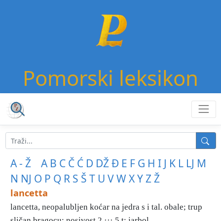
Pomorski leksikon
A - Ž
A
B
C
Č
Ć
D
DŽ
Đ
E
F
G
H
I
J
K
L
LJ
M
N
NJ
O
P
Q
R
S
Š
T
U
V
W
X
Y
Z
Ž
lancetta
lancetta, neopalubljen koćar na jedra s i tal. obale; trup
sličan bragocu; nosivost 2 ··· 5 t; jarbol ...