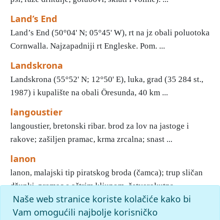
Land’s End
Land’s End (50°04' Ν; 05°45' W), rt na jz obali poluotoka
Cornwalla. Najzapadniji rt Engleske. Pom. ...
Landskrona
Landskrona (55°52' N; 12°50' E), luka, grad (35 284 st.,
1987) i kupalište na obali Öresunda, 40 km ...
langoustier
langoustier, bretonski ribar. brod za lov na jastoge i
rakove; zašiljen pramac, krma zrcalna; snast ...
lanon
lanon, malajski tip piratskog broda (čamca); trup sličan
džunki, pramac s oštrim kljunom, četverokutna ...
Naše web stranice koriste kolačiće kako bi
1
2
3
4
5
6
7
8
9
10
»
Kraj
Vam omogućili najbolje korisničko