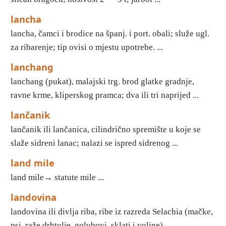
lancha
lancha, čamci i brodice na španj. i port. obali; služe ugl.
za ribarenje; tip ovisi o mjestu upotrebe. ...
lanchang
lanchang (pukat), malajski trg. brod glatke gradnje,
ravne krme, kliperskog pramca; dva ili tri naprijed ...
lančanik
lančanik ili lančanica, cilindrično spremište u koje se
slaže sidreni lanac; nalazi se ispred sidrenog ...
land mile
land mile→ statute mile ...
landovina
landovina ili divlja riba, ribe iz razreda Selachia (mačke,
psi, raže drhtulje, golubovi, sklati i voline). ...