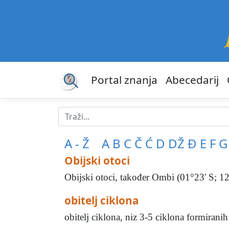
Portal znanja
Abecedarij
A - Ž
A
B
C
Č
Ć
D
DŽ
Đ
E
F
G
Obijski otoci
Obijski otoci, također Ombi (01°23' S; 12
obitelj ciklona
obitelj ciklona, niz 3-5 ciklona formiranih 