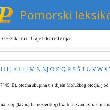
Pomorski leksik
O leksikonu
Uvjeti korištenja
H
I
J
K
L
LJ
M
N
NJ
O
P
Q
R
S
Š
T
U
V
W
X
7°45' E), otočna skupina u s dijelu Molučkog otočja, j od 
na istoj glavnoj (atmosferskoj) fronti u izvan trop. širinama