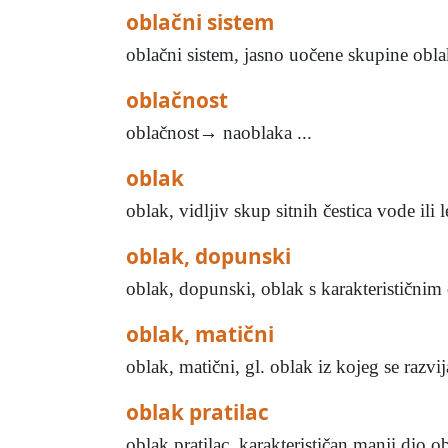
oblačni sistem
oblačni sistem, jasno uočene skupine oblak
oblačnost
oblačnost→ naoblaka ...
oblak
oblak, vidljiv skup sitnih čestica vode ili l
oblak, dopunski
oblak, dopunski, oblak s karakterističnim 
oblak, matični
oblak, matični, gl. oblak iz kojeg se razvijaj
oblak pratilac
oblak pratilac, karakterističan manji dio