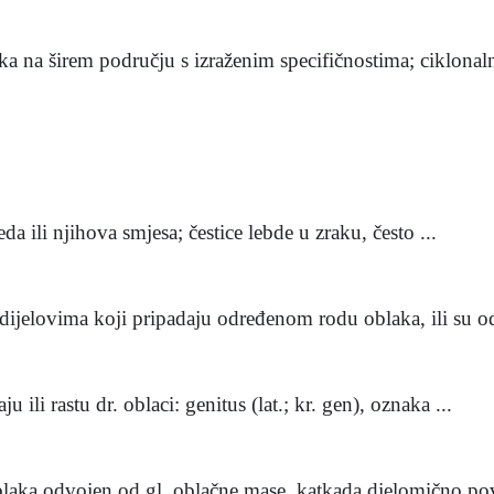
a na širem području s izraženim specifičnostima; ciklonalni
eda ili njihova smjesa; čestice lebde u zraku, često ...
dijelovima koji pripadaju određenom rodu oblaka, ili su od
u ili rastu dr. oblaci: genitus (lat.; kr. gen), oznaka ...
 oblaka odvojen od gl. oblačne mase, katkada djelomično pov