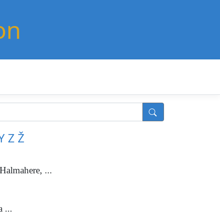
on
Y
Z
Ž
Halmahere, ...
 ...