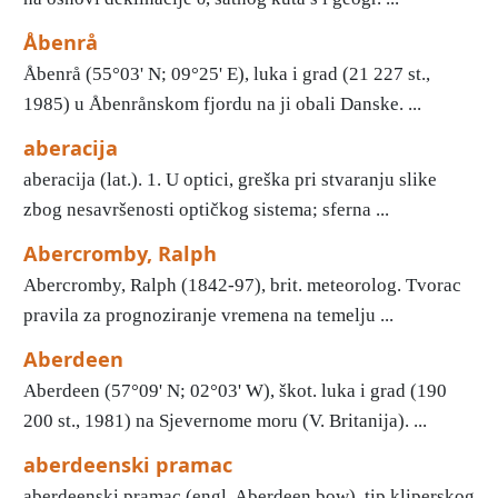
Åbenrå
Åbenrå (55°03' N; 09°25' E), luka i grad (21 227 st.,
1985) u Åbenrånskom fjordu na ji obali Danske. ...
aberacija
aberacija (lat.). 1. U optici, greška pri stvaranju slike
zbog nesavršenosti optičkog sistema; sferna ...
Abercromby, Ralph
Abercromby, Ralph (1842-97), brit. meteorolog. Tvorac
pravila za prognoziranje vremena na temelju ...
Aberdeen
Aberdeen (57°09' N; 02°03' W), škot. luka i grad (190
200 st., 1981) na Sjevernome moru (V. Britanija). ...
aberdeenski pramac
aberdeenski pramac (engl. Aberdeen bow), tip kliperskog