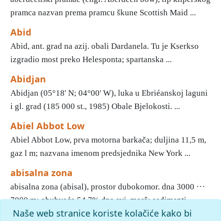
pramca nazvan prema pramcu škune Scottish Maid ...
Abid
Abid, ant. grad na azij. obali Dardanela. Tu je Kserkso
izgradio most preko Helesponta; spartanska ...
Abidjan
Abidjan (05°18' Ν; 04°00' W), luka u Ebriéanskoj laguni
i gl. grad (185 000 st., 1985) Obale Bjelokosti. ...
Abiel Abbot Low
Abiel Abbot Low, prva motorna barkača; duljina 11,5 m,
gaz l m; nazvana imenom predsjednika New York ...
abisalna zona
abisalna zona (abisal), prostor dubokomor. dna 3000 ···
7000 m; obuhvaća 54,7% dna svj. morâ; sedimenti ...
Naše web stranice koriste kolačiće kako bi
1
2
3
4
5
6
7
8
9
10
»
Kraj