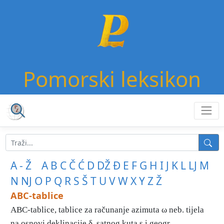
Pomorski leksikon
A - Ž
A
B
C
Č
Ć
D
DŽ
Đ
E
F
G
H
I
J
K
L
LJ
M
N
NJ
O
P
Q
R
S
Š
T
U
V
W
X
Y
Z
Ž
ABC-tablice
ABC-tablice, tablice za računanje azimuta ω neb. tijela
na osnovi deklinacije δ, satnog kuta s i geogr. ...