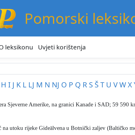
Pomorski leksik
O leksikonu
Uvjeti korištenja
H
I
J
K
L
LJ
M
N
NJ
O
P
Q
R
S
Š
T
U
V
W
X
era Sjeverne Amerike, na granici Kanade i SAD; 59 590 k
 na utoku rijeke Gideälvena u Botnički zaljev (Baltičko mor