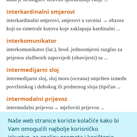
interkardinalni smjerovi
interkardinalni smjerovi, smjerovi u ravnini → obzora
koji su simetrale kutova koje zaklapaju kardinalni ...
interkomunikator
interkomunikator (lat.), brod. jednosmjerni razglas za
prijenos službenih zapovijedi (obavijesti) sa ...
intermedijarni sloj
intermedijarni sloj, sloj mora (oceana) smješten između
površinskog i dubokog ili pridnenog sloja (tipičan ...
intermodalni prijevoz
intermodalni prijevoz→ mješoviti prijevoz ...
Naše web stranice koriste kolačiće kako bi
«
11
12
13
14
15
16
17
18
19
20
»
Kraj
Početak
Vam omogućili najbolje korisničko
slovo
i
: pronađenih odgovora: 343; vrijeme izvršavanja
iskustvo, za analizu prometa i korištenje