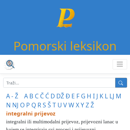
Pomorski leksikon
A - Ž
A
B
C
Č
Ć
D
DŽ
Đ
E
F
G
H
I
J
K
L
LJ
M
N
NJ
O
P
Q
R
S
Š
T
U
V
W
X
Y
Z
Ž
integralni prijevoz
integralni ili multimodalni prijevoz, prijevozni lanac u
kojem se integriraju svi procesi i prijevozni ...