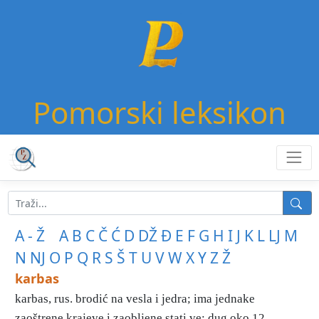
Pomorski leksikon
A - Ž
A
B
C
Č
Ć
D
DŽ
Đ
E
F
G
H
I
J
K
L
LJ
M
N
NJ
O
P
Q
R
S
Š
T
U
V
W
X
Y
Z
Ž
karbas
karbas, rus. brodić na vesla i jedra; ima jednake
zaoštrene krajeve i zaobljene stati ve; dug oko 12 ...