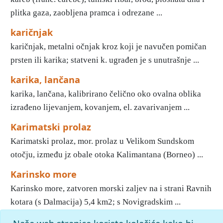
plitka gaza, zaobljena pramca i odrezane ...
karičnjak
karičnjak, metalni očnjak kroz koji je navučen pomičan
prsten ili karika; statveni k. ugrađen je s unutrašnje ...
karika, lančana
karika, lančana, kalibrirano čelično oko ovalna oblika
izrađeno lijevanjem, kovanjem, el. zavarivanjem ...
Karimatski prolaz
Karimatski prolaz, mor. prolaz u Velikom Sundskom
otočju, između jz obale otoka Kalimantana (Borneo) ...
Karinsko more
Karinsko more, zatvoren morski zaljev na i strani Ravnih
kotara (s Dalmacija) 5,4 km2; s Novigradskim ...
«
11
12
13
14
15
16
17
18
19
20
»
Kraj
Početak