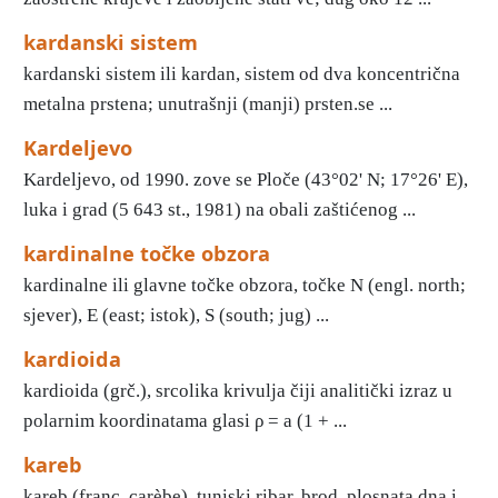
kardanski sistem
kardanski sistem ili kardan, sistem od dva koncentrična
metalna prstena; unutrašnji (manji) prsten.se ...
Kardeljevo
Kardeljevo, od 1990. zove se Ploče (43°02' N; 17°26' E),
luka i grad (5 643 st., 1981) na obali zaštićenog ...
kardinalne točke obzora
kardinalne ili glavne točke obzora, točke N (engl. north;
sjever), E (east; istok), S (south; jug) ...
kardioida
kardioida (grč.), srcolika krivulja čiji analitički izraz u
polarnim koordinatama glasi ρ = a (1 + ...
kareb
kareb (franc. carèbe), tuniski ribar, brod, plosnata dna i