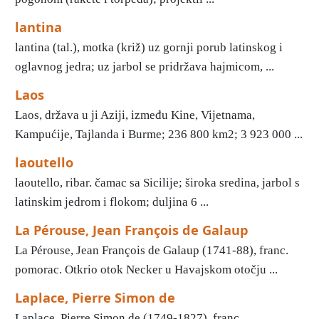
lantina
lantina (tal.), motka (križ) uz gornji porub latinskog i
oglavnog jedra; uz jarbol se pridržava hajmicom, ...
Laos
Laos, država u ji Aziji, između Kine, Vijetnama,
Kampućije, Tajlanda i Burme; 236 800 km2; 3 923 000 ...
laoutello
laoutello, ribar. čamac sa Sicilije; široka sredina, jarbol s
latinskim jedrom i flokom; duljina 6 ...
La Pérouse, Jean François de Galaup
La Pérouse, Jean François de Galaup (1741-88), franc.
pomorac. Otkrio otok Necker u Havajskom otočju ...
Laplace, Pierre Simon de
Laplace, Pierre Simon de (1749-1827), franc.