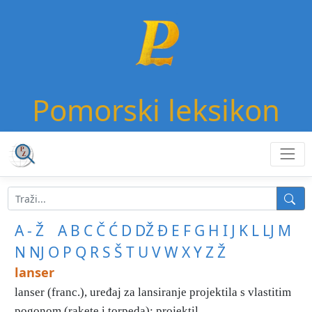
Pomorski leksikon
A - Ž
A
B
C
Č
Ć
D
DŽ
Đ
E
F
G
H
I
J
K
L
LJ
M
N
NJ
O
P
Q
R
S
Š
T
U
V
W
X
Y
Z
Ž
lanser
lanser (franc.), uređaj za lansiranje projektila s vlastitim
pogonom (rakete i torpeda); projektil ...