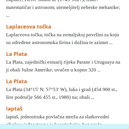
matematičar i astronom; utemeljitelj nebeske mehanike;
...
Laplaceova točka
Laplaceova točka, točka na zemaljskoj površini za koju
su određene astronomska širina i dužina te azimut ...
La Plata
La Plata, zajednički estuarij rijeka Parane i Uruguaya na
ji obali Južne Amerike; uvučen u kopno 320 ...
La Plata
La Plata (34°15' Ν; 57°53' W), luka i grad (454 900 st.,
šire područje 566 455 st., 1980) na; obali ...
laptaš
laptaš, jednostruka povlačna mreža za slatkovodni
ribolov; jednostavne je konstrukcije, bez vreće ...