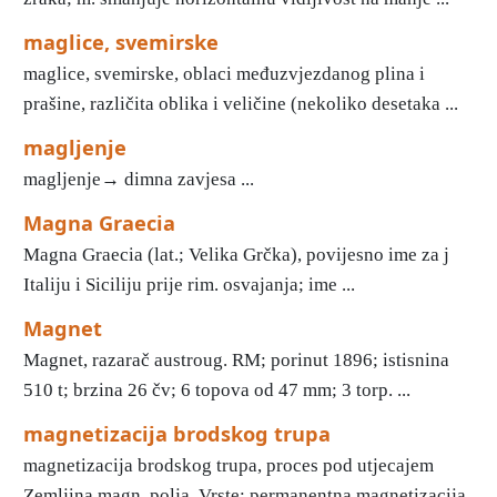
maglice, svemirske
maglice, svemirske, oblaci međuzvjezdanog plina i
prašine, različita oblika i veličine (nekoliko desetaka ...
magljenje
magljenje→ dimna zavjesa ...
Magna Graecia
Magna Graecia (lat.; Velika Grčka), povijesno ime za j
Italiju i Siciliju prije rim. osvajanja; ime ...
Magnet
Magnet, razarač austroug. RM; porinut 1896; istisnina
510 t; brzina 26 čv; 6 topova od 47 mm; 3 torp. ...
magnetizacija brodskog trupa
magnetizacija brodskog trupa, proces pod utjecajem
Zemljina magn. polja. Vrste: permanentna magnetizacija