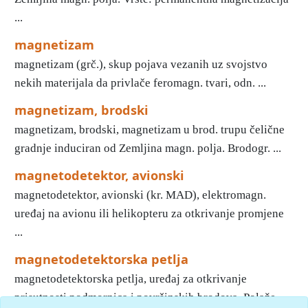
...
magnetizam
magnetizam (grč.), skup pojava vezanih uz svojstvo
nekih materijala da privlače feromagn. tvari, odn. ...
magnetizam, brodski
magnetizam, brodski, magnetizam u brod. trupu čelične
gradnje induciran od Zemljina magn. polja. Brodogr. ...
magnetodetektor, avionski
magnetodetektor, avionski (kr. MAD), elektromagn.
uređaj na avionu ili helikopteru za otkrivanje promjene
...
magnetodetektorska petlja
magnetodetektorska petlja, uređaj za otkrivanje
prisutnosti podmornica i površinskih brodova. Polaže ...