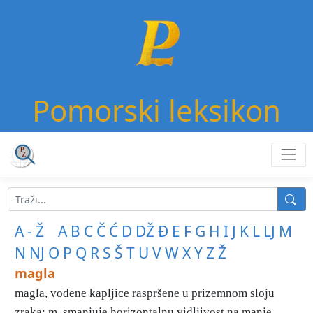
Pomorski leksikon
A - Ž
A
B
C
Č
Ć
D
DŽ
Đ
E
F
G
H
I
J
K
L
LJ
M
N
NJ
O
P
Q
R
S
Š
T
U
V
W
X
Y
Z
Ž
magla
magla, vodene kapljice raspršene u prizemnom sloju
zraka; m. smanjuje horizontalnu vidljivost na manje ...