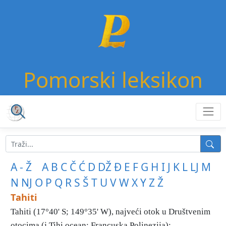
Pomorski leksikon
A - Ž
A
B
C
Č
Ć
D
DŽ
Đ
E
F
G
H
I
J
K
L
LJ
M
N
NJ
O
P
Q
R
S
Š
T
U
V
W
X
Y
Z
Ž
Tahiti
Tahiti (17°40' S; 149°35' W), najveći otok u Društvenim
otocima (j Tihi ocean; Francuska Polinezija); ...