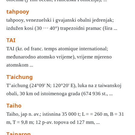
tahpooy
tahpooy, venezuelski i gvajanski obalni jedrenjak;
izdužen kosi (30 ··· 40°) trapezoidni pramac (šira ...
TAI
TAI (kr. od franc. temps atomique international;
međunarodno atomsko vrijeme), vrijeme mjereno
atomskom ...
T’aichung
T’aichung (24°09' N; 120°20' E), luka na z taiwanskoj
obali, 30 km od istoimenoga grada (674 936 st., ...
Taiho
Taiho, jap n. av.; istisnina 35 000 t; L = = 260 m, B = 31
m, T = 9,8 m; 12 p-av. topova od 127 mm, ...
Tainaron