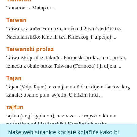
Tainaron→ Matapan ...
Taiwan
Taiwan, također Formoza, otočna država (sjedište tzv.
Nacionalističke Kine ili tzv. Kineskog T’aipeija) ...
Taiwanski prolaz
Taiwanski prolaz, također Formoski prolaz, mor. prolaz
između z obale otoka Taiwana (Formoza) i ji dijela ...
Tajan
Tajan (Velji Tajan), osamljen otočić u i dijelu Lastovskog
kanala; obalno pom. svjetlo. U blizini hrid ...
tajfun
tajfun (engl. typhoon), naziv za → tropski ciklon u
području z od Marijanskih i Karolinških otoka, ...
Naše web stranice koriste kolačiće kako bi
1
2
3
4
5
6
7
8
9
10
»
Kraj