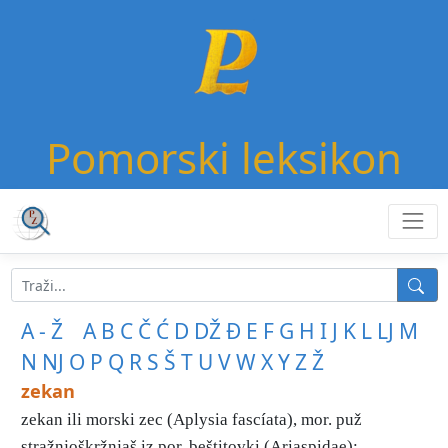
Pomorski leksikon
A - Ž
A
B
C
Č
Ć
D
DŽ
Đ
E
F
G
H
I
J
K
L
LJ
M
N
NJ
O
P
Q
R
S
Š
T
U
V
W
X
Y
Z
Ž
zekan
zekan ili morski zec (Aplysia fascíata), mor. puž
stražnjoškržnjaš iz por. beštitovki (Ariaspidae); ...