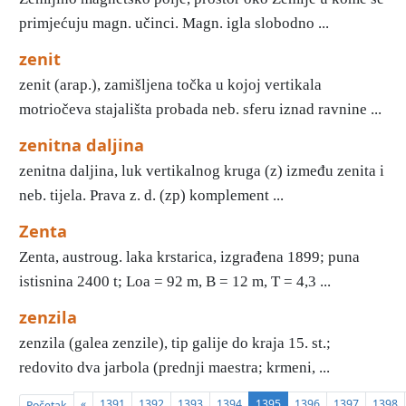
primjećuju magn. učinci. Magn. igla slobodno ...
zenit
zenit (arap.), zamišljena točka u kojoj vertikala
motriočeva stajališta probada neb. sferu iznad ravnine ...
zenitna daljina
zenitna daljina, luk vertikalnog kruga (z) između zenita i
neb. tijela. Prava z. d. (zp) komplement ...
Zenta
Zenta, austroug. laka krstarica, izgrađena 1899; puna
istisnina 2400 t; Loa = 92 m, B = 12 m, T = 4,3 ...
zenzila
zenzila (galea zenzile), tip galije do kraja 15. st.;
redovito dva jarbola (prednji maestra; krmeni, ...
«
1391
1392
1393
1394
1395
1396
1397
1398
Početak