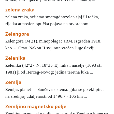
zelena zraka
zelena zraka, svijetao smaragdnozelen sjaj ili točka,
rijetka atmosfer. optička pojava na otvorenom ...
Zelengora
Zelengora (M 21), minopolagač JRM. Izgrađen 1918.
kao → Orao. Nakon II svj. rata vraćen Jugoslaviji ...
Zelenika
Zelenika (42°27' N; 18°35' E), luka i naselje (1093 st.,
1981) ji od Herceg-Novog; jedina teretna luka ...
Zemlja
Zemlja, planet → Sunčeva sistema; giba se po ekliptici
na srednjoj udaljenosti od 1496,7 · 105 km ...
Zemljino magnetsko polje
Zemljino magnetsko polje, prostor oko Zemlje u kome se