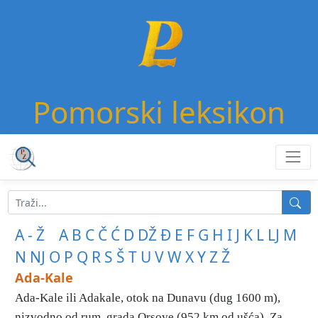
Pomorski leksikon
A - Ž
A
B
C
Č
Ć
D
DŽ
Đ
E
F
G
H
I
J
K
L
LJ
M
N
NJ
O
P
Q
R
S
Š
T
U
V
W
X
Y
Z
Ž
Ada-Kale
Ada-Kale ili Adakale, otok na Dunavu (dug 1600 m),
nizvodno od rum. grada Orsove (952 km od ušća). Za ...