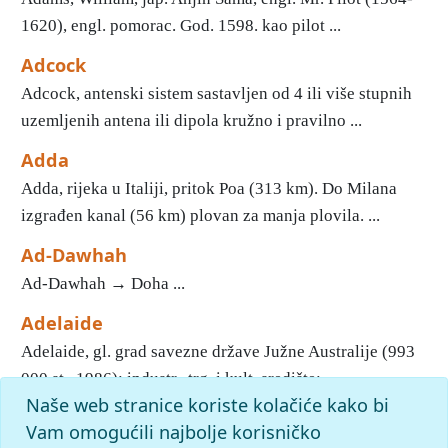
1620), engl. pomorac. God. 1598. kao pilot ...
Adcock
Adcock, antenski sistem sastavljen od 4 ili više stupnih
uzemljenih antena ili dipola kružno i pravilno ...
Adda
Adda, rijeka u Italiji, pritok Poa (313 km). Do Milana
izgrađen kanal (56 km) plovan za manja plovila. ...
Ad-Dawhah
Ad-Dawhah → Doha ...
Adelaide
Adelaide, gl. grad savezne države Južne Australije (993
000 st., 1986); industr., trg. i kult. središte; ...
Naše web stranice koriste kolačiće kako bi
1
2
3
4
5
6
7
8
9
10
»
Kraj
Vam omogućili najbolje korisničko