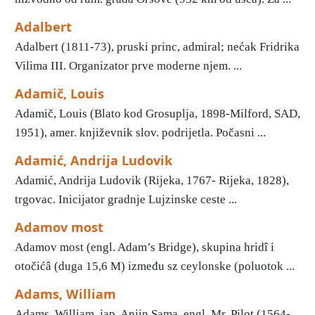
Adalbert
Adalbert (1811-73), pruski princ, admiral; nećak Fridrika
Vilima III. Organizator prve moderne njem. ...
Adamič, Louis
Adamič, Louis (Blato kod Grosuplja, 1898-Milford, SAD,
1951), amer. književnik slov. podrijetla. Počasni ...
Adamić, Andrija Ludovik
Adamić, Andrija Ludovik (Rijeka, 1767- Rijeka, 1828),
trgovac. Inicijator gradnje Lujzinske ceste ...
Adamov most
Adamov most (engl. Adam’s Bridge), skupina hridî i
otočićâ (duga 15,6 M) između sz ceylonske (poluotok ...
Adams, William
Adams, William, jap. Anjin Sama, engl. Mr. Pilot (1564-